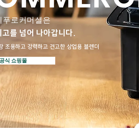
디푸로커머셜은
최고를 넘어 나아갑니다.
장 조용하고 강력하고 견고한 상업용 블렌더
공식 쇼핑몰