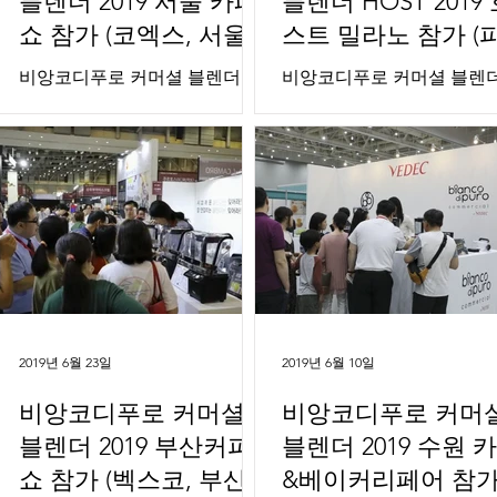
블렌더 2019 서울 카페
블렌더 HOST 2019
쇼 참가 (코엑스, 서울)
스트 밀라노 참가 (
라 밀라노, 밀라노, 
비앙코디푸로 커머셜 블렌더
비앙코디푸로 커머셜 블렌
탈리아)
2019 서울 카페쇼 참가 (코엑스,
HOST 2019 호스트 밀라노
서울) 2019 Seoul Café Show in
(피에라 밀라노, 밀라노, 이
COEX, SEOUL, KOREA 2019. 11.
아) HOST 2019 in Fiera Mila
7 - 11. 10 주식회사 베덱은 지난
MILANO, ITALY 2019. 10. 18 
11월 07일 개최된 서울...
22 주식회사 베덱은 지난 10월
2019년 6월 23일
2019년 6월 10일
비앙코디푸로 커머셜
비앙코디푸로 커머
블렌더 2019 부산커피
블렌더 2019 수원 
쇼 참가 (벡스코, 부산)
&베이커리페어 참