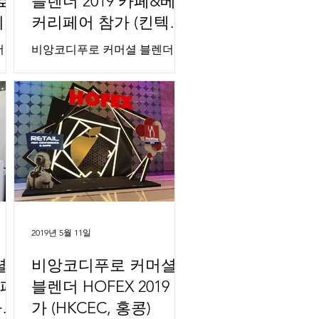
 호
블렌더 2019 카페&베이
피에
커리페어 참가 (킨텍스,
이
일산)
더
비앙코디푸로 커머셜 블렌더
 참가
2019 카페&베이커리페어 참가
탈리
(킨텍스, 일산, 경기) 2019 Café &
no,
Bakery Fair in KINTEX, ILSAN,
- 10.
KOREA 2019. 10. 9 - 10. 12 주식
...
회사 베덱은 지난 10월 9일...
2019년 5월 11일
셜
비앙코디푸로 커머셜
카페
블렌더 HOFEX 2019 참
가
가 (HKCEC, 홍콩)