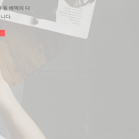
가 등 베덱의 다
니다.