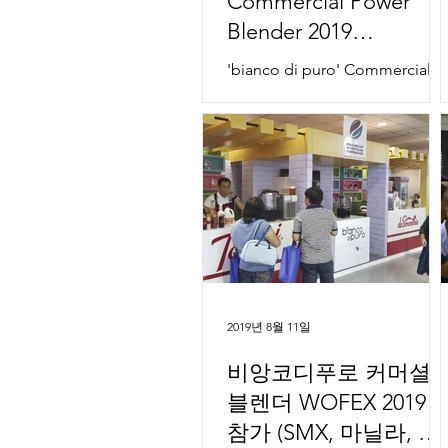
Commercial Power
Blender 2019
SHANGHAI HOTELEX
'bianco di puro' Commercial
Power Blender 2019
SHANGHAI HOTELEX VEDEC
INC. introduced German high-
tech Bianco di Puro
commercial power...
2019년 8월 11일
비앙코디푸로 커머셜
블렌더 WOFEX 2019
참가 (SMX, 마닐라, 필